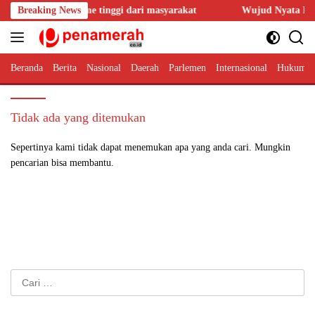
Langsung
endapat antusiasme tinggi dari masyarakat
Breaking News
Wujud Nyata Bakt
ke
konten
Beranda
Berita
Nasional
Daerah
Parlemen
Internasional
Hukum 
Tidak ada yang ditemukan
Sepertinya kami tidak dapat menemukan apa yang anda cari. Mungkin
pencarian bisa membantu.
Cari
untuk: