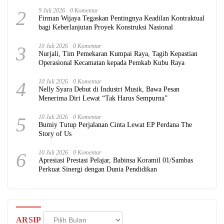
2
9 Juli 2026
0 Komentar
Firman Wijaya Tegaskan Pentingnya Keadilan Kontraktual
bagi Keberlanjutan Proyek Konstruksi Nasional
3
10 Juli 2026
0 Komentar
Nurjali, Tim Pemekaran Kumpai Raya, Tagih Kepastian
Operasional Kecamatan kepada Pemkab Kubu Raya
4
10 Juli 2026
0 Komentar
Nelly Syara Debut di Industri Musik, Bawa Pesan
Menerima Diri Lewat “Tak Harus Sempurna”
5
10 Juli 2026
0 Komentar
Bumiy Tutup Perjalanan Cinta Lewat EP Perdana The
Story of Us
6
10 Juli 2026
0 Komentar
Apresiasi Prestasi Pelajar, Babinsa Koramil 01/Sambas
Perkuat Sinergi dengan Dunia Pendidikan
Arsip
ARSIP