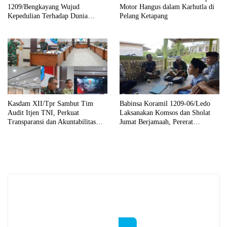
1209/Bengkayang Wujud
Motor Hangus dalam Karhutla di
Kepedulian Terhadap Dunia
Pelang Ketapang
Pendidikan Melalui Rehab
Sekolah Capai 30 Persen
Kasdam XII/Tpr Sambut Tim
Babinsa Koramil 1209-06/Ledo
Audit Itjen TNI, Perkuat
Laksanakan Komsos dan Sholat
Transparansi dan Akuntabilitas
Jumat Berjamaah, Pererat
Kinerja
Silaturahmi dengan Warga