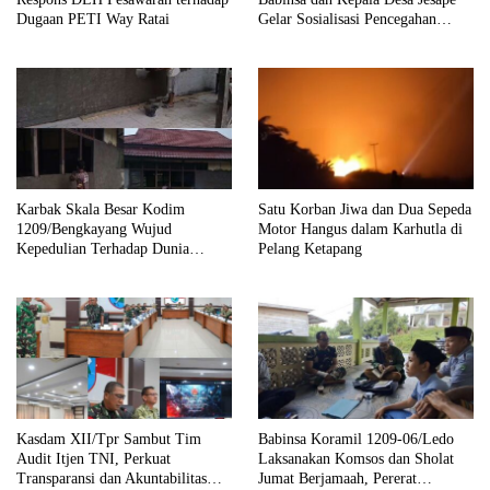
Dugaan PETI Way Ratai
Gelar Sosialisasi Pencegahan
Karhutla
Karbak Skala Besar Kodim
Satu Korban Jiwa dan Dua Sepeda
1209/Bengkayang Wujud
Motor Hangus dalam Karhutla di
Kepedulian Terhadap Dunia
Pelang Ketapang
Pendidikan Melalui Rehab
Sekolah Capai 30 Persen
Kasdam XII/Tpr Sambut Tim
Babinsa Koramil 1209-06/Ledo
Audit Itjen TNI, Perkuat
Laksanakan Komsos dan Sholat
Transparansi dan Akuntabilitas
Jumat Berjamaah, Pererat