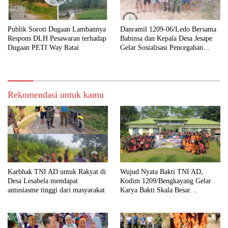
Publik Soroti Dugaan Lambannya
Danramil 1209-06/Ledo Bersama
Respons DLH Pesawaran terhadap
Babinsa dan Kepala Desa Jesape
Dugaan PETI Way Ratai
Gelar Sosialisasi Pencegahan
Karhutla
Rekomendasi untuk kamu
Karbhak TNI AD untuk Rakyat di
Wujud Nyata Bakti TNI AD,
Desa Lesabela mendapat
Kodim 1209/Bengkayang Gelar
antusiasme tinggi dari masyarakat
Karya Bakti Skala Besar
Bersihkan Fasilitas Umum hingga
Tempat Ibadah