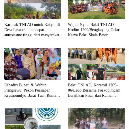
Karbhak TNI AD untuk Rakyat di
Wujud Nyata Bakti TNI AD,
Desa Lesabela mendapat
Kodim 1209/Bengkayang Gelar
antusiasme tinggi dari masyarakat
Karya Bakti Skala Besar
Bersihkan Fasilitas Umum hingga
Tempat Ibadah
Dihadiri Bupati & Wabup
Bakti TNI AD, Koramil 1209-
Pringsewu, Pekon Persiapan
06/Ledo Bersama Forkopimcam
Kresnomulyo Barat Tuan Rumah
Bersihkan Pasar dan Rumah
Ngopi Serasi Ke-29
Ibadah