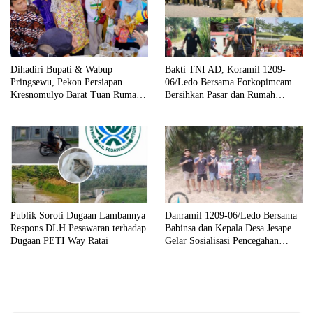
Dihadiri Bupati & Wabup
Bakti TNI AD, Koramil 1209-
Pringsewu, Pekon Persiapan
06/Ledo Bersama Forkopimcam
Kresnomulyo Barat Tuan Rumah
Bersihkan Pasar dan Rumah
Ngopi Serasi Ke-29
Ibadah
Publik Soroti Dugaan Lambannya
Danramil 1209-06/Ledo Bersama
Respons DLH Pesawaran terhadap
Babinsa dan Kepala Desa Jesape
Dugaan PETI Way Ratai
Gelar Sosialisasi Pencegahan
Karhutla