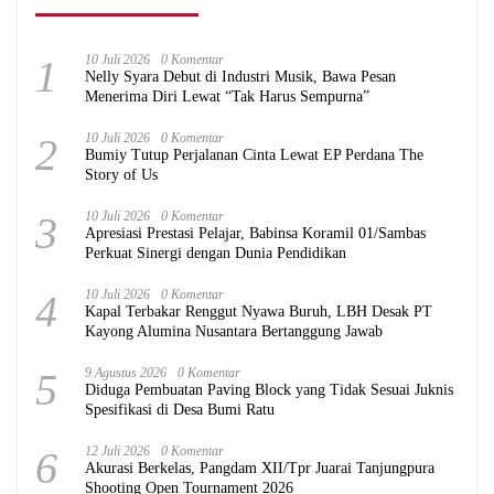
1
10 Juli 2026
0 Komentar
Nelly Syara Debut di Industri Musik, Bawa Pesan
Menerima Diri Lewat “Tak Harus Sempurna”
2
10 Juli 2026
0 Komentar
Bumiy Tutup Perjalanan Cinta Lewat EP Perdana The
Story of Us
3
10 Juli 2026
0 Komentar
Apresiasi Prestasi Pelajar, Babinsa Koramil 01/Sambas
Perkuat Sinergi dengan Dunia Pendidikan
4
10 Juli 2026
0 Komentar
Kapal Terbakar Renggut Nyawa Buruh, LBH Desak PT
Kayong Alumina Nusantara Bertanggung Jawab
5
9 Agustus 2026
0 Komentar
Diduga Pembuatan Paving Block yang Tidak Sesuai Juknis
Spesifikasi di Desa Bumi Ratu
6
12 Juli 2026
0 Komentar
Akurasi Berkelas, Pangdam XII/Tpr Juarai Tanjungpura
Shooting Open Tournament 2026