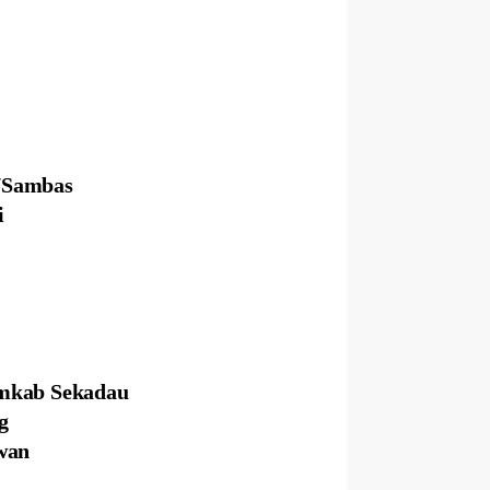
/Sambas
i
emkab Sekadau
g
awan