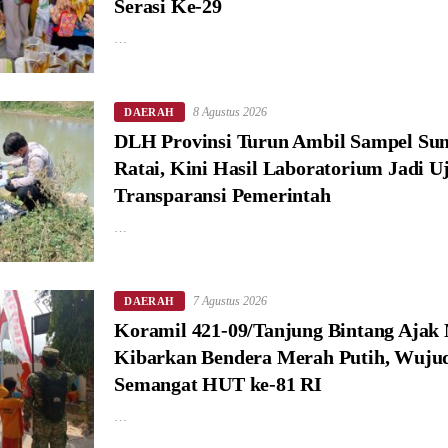
Serasi Ke-29
…
8 Agustus 2026
DAERAH
DLH Provinsi Turun Ambil Sampel Su
Ratai, Kini Hasil Laboratorium Jadi U
Transparansi Pemerintah
…
7 Agustus 2026
DAERAH
Koramil 421-09/Tanjung Bintang Ajak
Kibarkan Bendera Merah Putih, Wuju
Semangat HUT ke-81 RI
…