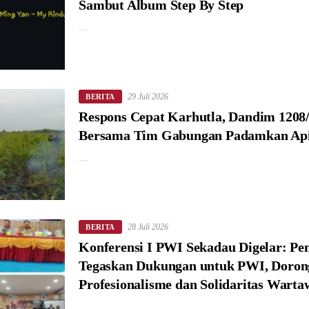
Sambut Album Step By Step
…
29 Juli 2026
BERITA
Respons Cepat Karhutla, Dandim 1208
Bersama Tim Gabungan Padamkan Ap
…
28 Juli 2026
BERITA
Konferensi I PWI Sekadau Digelar: P
Tegaskan Dukungan untuk PWI, Doron
Profesionalisme dan Solidaritas Wart
…