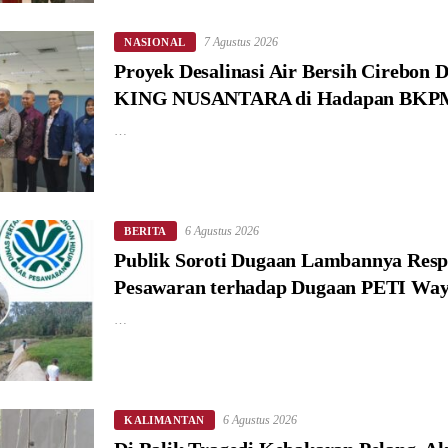
7 Agustus 2026
NASIONAL
Proyek Desalinasi Air Bersih Cirebon 
KING NUSANTARA di Hadapan BKP
…
6 Agustus 2026
BERITA
Publik Soroti Dugaan Lambannya Res
Pesawaran terhadap Dugaan PETI Way
…
6 Agustus 2026
KALIMANTAN