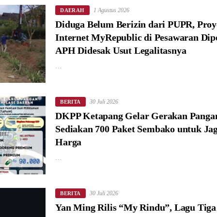
1 Agustus 2026
DAERAH
Diduga Belum Berizin dari PUPR, Proy
Internet MyRepublic di Pesawaran Dip
APH Didesak Usut Legalitasnya
…
30 Juli 2026
BERITA
DKPP Ketapang Gelar Gerakan Panga
Sediakan 700 Paket Sembako untuk Jaga
Harga
…
30 Juli 2026
BERITA
Yan Ming Rilis “My Rindu”, Lagu Tiga