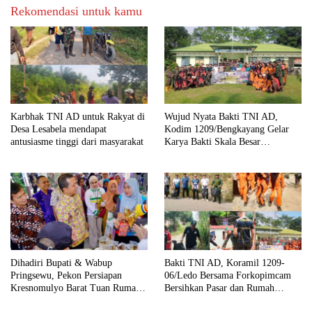
Rekomendasi untuk kamu
Karbhak TNI AD untuk Rakyat di
Wujud Nyata Bakti TNI AD,
Desa Lesabela mendapat
Kodim 1209/Bengkayang Gelar
antusiasme tinggi dari masyarakat
Karya Bakti Skala Besar
Bersihkan Fasilitas Umum hingga
Tempat Ibadah
Dihadiri Bupati & Wabup
Bakti TNI AD, Koramil 1209-
Pringsewu, Pekon Persiapan
06/Ledo Bersama Forkopimcam
Kresnomulyo Barat Tuan Rumah
Bersihkan Pasar dan Rumah
Ngopi Serasi Ke-29
Ibadah