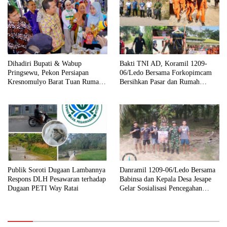
Dihadiri Bupati & Wabup
Bakti TNI AD, Koramil 1209-
Pringsewu, Pekon Persiapan
06/Ledo Bersama Forkopimcam
Kresnomulyo Barat Tuan Rumah
Bersihkan Pasar dan Rumah
Ngopi Serasi Ke-29
Ibadah
Publik Soroti Dugaan Lambannya
Danramil 1209-06/Ledo Bersama
Respons DLH Pesawaran terhadap
Babinsa dan Kepala Desa Jesape
Dugaan PETI Way Ratai
Gelar Sosialisasi Pencegahan
Karhutla