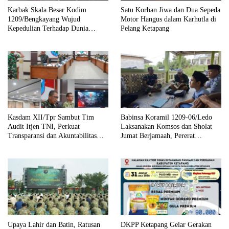
Karbak Skala Besar Kodim
Satu Korban Jiwa dan Dua Sepeda
1209/Bengkayang Wujud
Motor Hangus dalam Karhutla di
Kepedulian Terhadap Dunia
Pelang Ketapang
Pendidikan Melalui Rehab
Sekolah Capai 30 Persen
Kasdam XII/Tpr Sambut Tim
Babinsa Koramil 1209-06/Ledo
Audit Itjen TNI, Perkuat
Laksanakan Komsos dan Sholat
Transparansi dan Akuntabilitas
Jumat Berjamaah, Pererat
Kinerja
Silaturahmi dengan Warga
Upaya Lahir dan Batin, Ratusan
DKPP Ketapang Gelar Gerakan