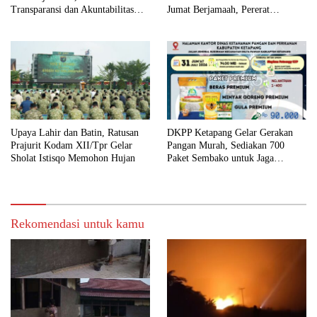
Transparansi dan Akuntabilitas
Jumat Berjamaah, Pererat
Kinerja
Silaturahmi dengan Warga
Upaya Lahir dan Batin, Ratusan
DKPP Ketapang Gelar Gerakan
Prajurit Kodam XII/Tpr Gelar
Pangan Murah, Sediakan 700
Sholat Istisqo Memohon Hujan
Paket Sembako untuk Jaga
Stabilitas Harga
Rekomendasi untuk kamu