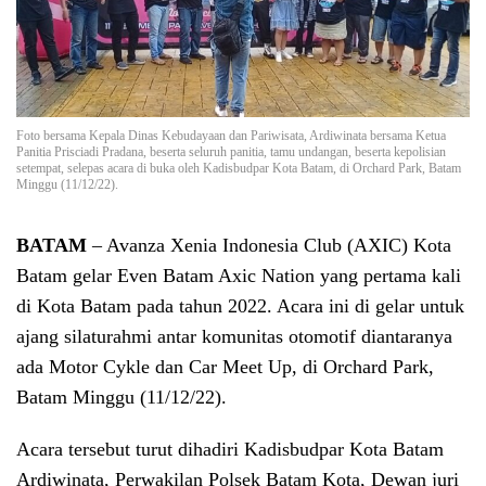
Foto bersama Kepala Dinas Kebudayaan dan Pariwisata, Ardiwinata bersama Ketua
Panitia Prisciadi Pradana, beserta seluruh panitia, tamu undangan, beserta kepolisian
setempat, selepas acara di buka oleh Kadisbudpar Kota Batam, di Orchard Park, Batam
Minggu (11/12/22).
BATAM
– Avanza Xenia Indonesia Club (AXIC) Kota
Batam gelar Even Batam Axic Nation yang pertama kali
di Kota Batam pada tahun 2022. Acara ini di gelar untuk
ajang silaturahmi antar komunitas otomotif diantaranya
ada Motor Cykle dan Car Meet Up, di Orchard Park,
Batam Minggu (11/12/22).
Acara tersebut turut dihadiri Kadisbudpar Kota Batam
Ardiwinata, Perwakilan Polsek Batam Kota, Dewan juri