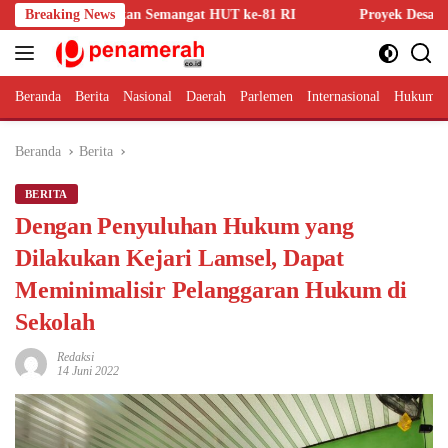
Langsung
Wujudkan Semangat HUT ke-81 RI
Breaking News
Proyek Desalinasi Air Ber
ke
konten
Beranda
Berita
Nasional
Daerah
Parlemen
Internasional
Hukum 
Beranda
Berita
BERITA
Dengan Penyuluhan Hukum yang
Dilakukan Kejari Lamsel, Dapat
Meminimalisir Pelanggaran Hukum di
Sekolah
Redaksi
14 Juni 2022