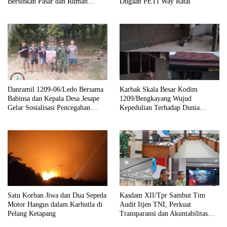
Bersihkan Pasar dan Rumah
Dugaan PETI Way Ratai
Ibadah
Danramil 1209-06/Ledo Bersama
Karbak Skala Besar Kodim
Babinsa dan Kepala Desa Jesape
1209/Bengkayang Wujud
Gelar Sosialisasi Pencegahan
Kepedulian Terhadap Dunia
Karhutla
Pendidikan Melalui Rehab
Sekolah Capai 30 Persen
Satu Korban Jiwa dan Dua Sepeda
Kasdam XII/Tpr Sambut Tim
Motor Hangus dalam Karhutla di
Audit Itjen TNI, Perkuat
Pelang Ketapang
Transparansi dan Akuntabilitas
Kinerja