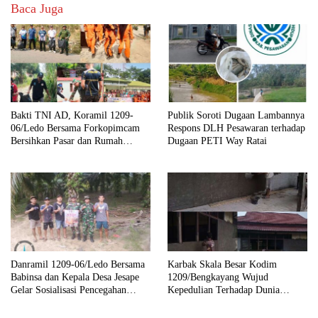
Baca Juga
Bakti TNI AD, Koramil 1209-
Publik Soroti Dugaan Lambannya
06/Ledo Bersama Forkopimcam
Respons DLH Pesawaran terhadap
Bersihkan Pasar dan Rumah
Dugaan PETI Way Ratai
Ibadah
Danramil 1209-06/Ledo Bersama
Karbak Skala Besar Kodim
Babinsa dan Kepala Desa Jesape
1209/Bengkayang Wujud
Gelar Sosialisasi Pencegahan
Kepedulian Terhadap Dunia
Karhutla
Pendidikan Melalui Rehab
Sekolah Capai 30 Persen