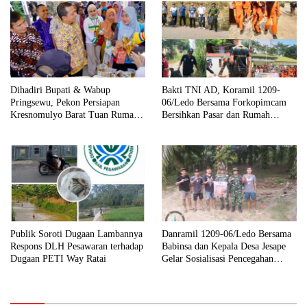
Dihadiri Bupati & Wabup
Bakti TNI AD, Koramil 1209-
Pringsewu, Pekon Persiapan
06/Ledo Bersama Forkopimcam
Kresnomulyo Barat Tuan Rumah
Bersihkan Pasar dan Rumah
Ngopi Serasi Ke-29
Ibadah
Publik Soroti Dugaan Lambannya
Danramil 1209-06/Ledo Bersama
Respons DLH Pesawaran terhadap
Babinsa dan Kepala Desa Jesape
Dugaan PETI Way Ratai
Gelar Sosialisasi Pencegahan
Karhutla