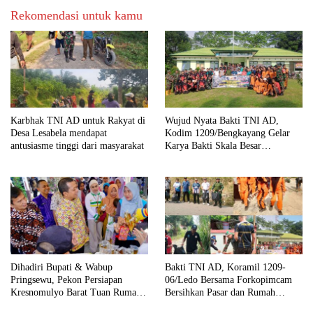
Rekomendasi untuk kamu
Karbhak TNI AD untuk Rakyat di
Wujud Nyata Bakti TNI AD,
Desa Lesabela mendapat
Kodim 1209/Bengkayang Gelar
antusiasme tinggi dari masyarakat
Karya Bakti Skala Besar
Bersihkan Fasilitas Umum hingga
Tempat Ibadah
Dihadiri Bupati & Wabup
Bakti TNI AD, Koramil 1209-
Pringsewu, Pekon Persiapan
06/Ledo Bersama Forkopimcam
Kresnomulyo Barat Tuan Rumah
Bersihkan Pasar dan Rumah
Ngopi Serasi Ke-29
Ibadah