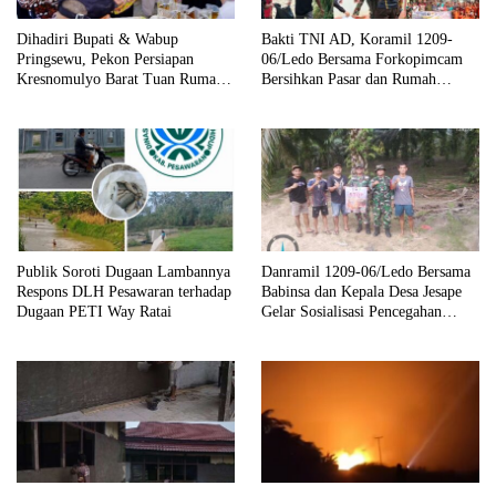
Dihadiri Bupati & Wabup
Bakti TNI AD, Koramil 1209-
Pringsewu, Pekon Persiapan
06/Ledo Bersama Forkopimcam
Kresnomulyo Barat Tuan Rumah
Bersihkan Pasar dan Rumah
Ngopi Serasi Ke-29
Ibadah
Publik Soroti Dugaan Lambannya
Danramil 1209-06/Ledo Bersama
Respons DLH Pesawaran terhadap
Babinsa dan Kepala Desa Jesape
Dugaan PETI Way Ratai
Gelar Sosialisasi Pencegahan
Karhutla