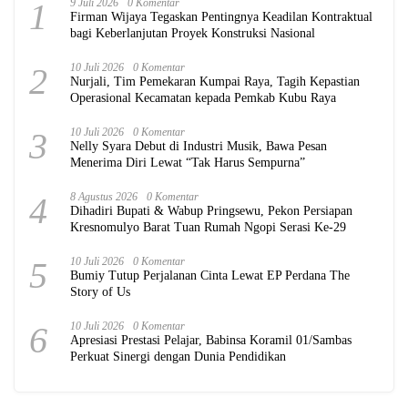
1
9 Juli 2026
0 Komentar
Firman Wijaya Tegaskan Pentingnya Keadilan Kontraktual
bagi Keberlanjutan Proyek Konstruksi Nasional
2
10 Juli 2026
0 Komentar
Nurjali, Tim Pemekaran Kumpai Raya, Tagih Kepastian
Operasional Kecamatan kepada Pemkab Kubu Raya
3
10 Juli 2026
0 Komentar
Nelly Syara Debut di Industri Musik, Bawa Pesan
Menerima Diri Lewat “Tak Harus Sempurna”
4
8 Agustus 2026
0 Komentar
Dihadiri Bupati & Wabup Pringsewu, Pekon Persiapan
Kresnomulyo Barat Tuan Rumah Ngopi Serasi Ke-29
5
10 Juli 2026
0 Komentar
Bumiy Tutup Perjalanan Cinta Lewat EP Perdana The
Story of Us
6
10 Juli 2026
0 Komentar
Apresiasi Prestasi Pelajar, Babinsa Koramil 01/Sambas
Perkuat Sinergi dengan Dunia Pendidikan