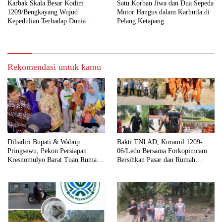
Karbak Skala Besar Kodim
Satu Korban Jiwa dan Dua Sepeda
1209/Bengkayang Wujud
Motor Hangus dalam Karhutla di
Kepedulian Terhadap Dunia
Pelang Ketapang
Pendidikan Melalui Rehab
Sekolah Capai 30 Persen
Rekomendasi untuk kamu
Dihadiri Bupati & Wabup
Bakti TNI AD, Koramil 1209-
Pringsewu, Pekon Persiapan
06/Ledo Bersama Forkopimcam
Kresnomulyo Barat Tuan Rumah
Bersihkan Pasar dan Rumah
Ngopi Serasi Ke-29
Ibadah