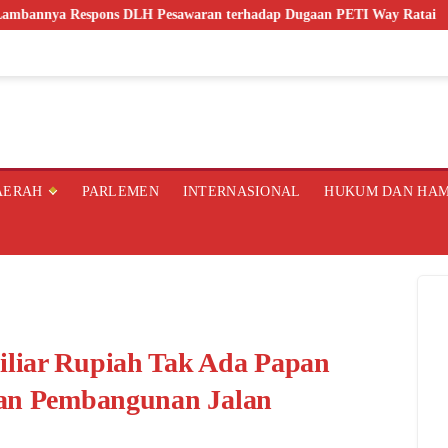
s DLH Pesawaran terhadap Dugaan PETI Way Ratai
Danramil 1
AERAH
PARLEMEN
INTERNASIONAL
HUKUM DAN HA
liar Rupiah Tak Ada Papan
aan Pembangunan Jalan