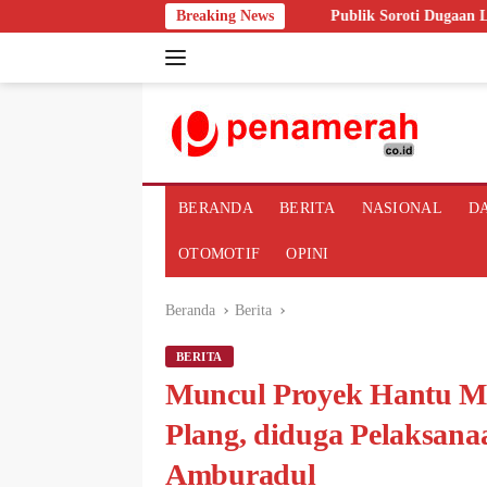
Langsung
A di Hadapan BKPM
Breaking News
Publik Soroti Dugaan Lambannya Respon
ke
konten
BERANDA
BERITA
NASIONAL
D
OTOMOTIF
OPINI
Beranda
Berita
BERITA
Muncul Proyek Hantu Mi
Plang, diduga Pelaksan
Amburadul