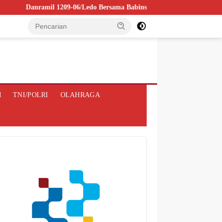
209-06/Ledo Bersama Babinsa dan Kepala Desa Jesape Gelar Sosialisasi 
M
TNI/POLRI
OLAHRAGA