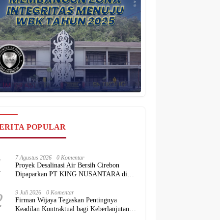
ERITA POPULAR
1
7 Agustus 2026
0 Komentar
Proyek Desalinasi Air Bersih Cirebon
Dipaparkan PT KING NUSANTARA di
Hadapan BKPM
2
9 Juli 2026
0 Komentar
Firman Wijaya Tegaskan Pentingnya
Keadilan Kontraktual bagi Keberlanjutan
Proyek Konstruksi Nasional