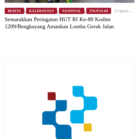
,
,
,
12 Agustus
BERITA
KALIMANTAN
NASIONAL
TNI/POLRI
2025
Semarakkan Peringatan HUT RI Ke-80 Kodim
1209/Bengkayang Amankan Lomba Gerak Jalan