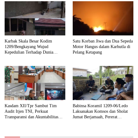
Karbak Skala Besar Kodim
Satu Korban Jiwa dan Dua Sepeda
1209/Bengkayang Wujud
Motor Hangus dalam Karhutla di
Kepedulian Terhadap Dunia
Pelang Ketapang
Pendidikan Melalui Rehab
Sekolah Capai 30 Persen
Kasdam XII/Tpr Sambut Tim
Babinsa Koramil 1209-06/Ledo
Audit Itjen TNI, Perkuat
Laksanakan Komsos dan Sholat
Transparansi dan Akuntabilitas
Jumat Berjamaah, Pererat
Kinerja
Silaturahmi dengan Warga