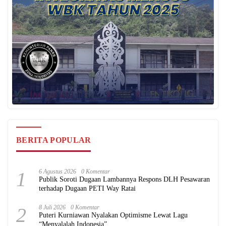
BERITA POPULAR
1
6 Agustus 2026
0 Komentar
Publik Soroti Dugaan Lambannya Respons DLH Pesawaran
terhadap Dugaan PETI Way Ratai
2
8 Juli 2026
0 Komentar
Puteri Kurniawan Nyalakan Optimisme Lewat Lagu
“Menyalalah Indonesia”