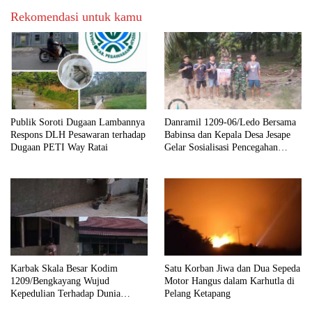
Rekomendasi untuk kamu
Publik Soroti Dugaan Lambannya
Danramil 1209-06/Ledo Bersama
Respons DLH Pesawaran terhadap
Babinsa dan Kepala Desa Jesape
Dugaan PETI Way Ratai
Gelar Sosialisasi Pencegahan
Karhutla
Karbak Skala Besar Kodim
Satu Korban Jiwa dan Dua Sepeda
1209/Bengkayang Wujud
Motor Hangus dalam Karhutla di
Kepedulian Terhadap Dunia
Pelang Ketapang
Pendidikan Melalui Rehab