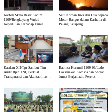
Karbak Skala Besar Kodim
Satu Korban Jiwa dan Dua Sepeda
1209/Bengkayang Wujud
Motor Hangus dalam Karhutla di
Kepedulian Terhadap Dunia
Pelang Ketapang
Pendidikan Melalui Rehab
Sekolah Capai 30 Persen
Kasdam XII/Tpr Sambut Tim
Babinsa Koramil 1209-06/Ledo
Audit Itjen TNI, Perkuat
Laksanakan Komsos dan Sholat
Transparansi dan Akuntabilitas
Jumat Berjamaah, Pererat
Kinerja
Silaturahmi dengan Warga