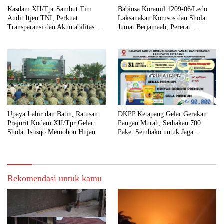
Kasdam XII/Tpr Sambut Tim
Babinsa Koramil 1209-06/Ledo
Audit Itjen TNI, Perkuat
Laksanakan Komsos dan Sholat
Transparansi dan Akuntabilitas
Jumat Berjamaah, Pererat
Kinerja
Silaturahmi dengan Warga
Upaya Lahir dan Batin, Ratusan
DKPP Ketapang Gelar Gerakan
Prajurit Kodam XII/Tpr Gelar
Pangan Murah, Sediakan 700
Sholat Istisqo Memohon Hujan
Paket Sembako untuk Jaga
Stabilitas Harga
Rekomendasi untuk kamu