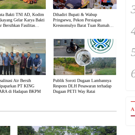
ta Bakti TNI AD, Kodim
Dihadiri Bupati & Wabup
kayang Gelar Karya Bakti
Pringsewu, Pekon Persiapan
r Bersihkan Fasilitas
Kresnomulyo Barat Tuan Rumah
gga Tempat Ibadah
Ngopi Serasi Ke-29
alinasi Air Bersih
Publik Soroti Dugaan Lambannya
ipaparkan PT KING
Respons DLH Pesawaran terhadap
RA di Hadapan BKPM
Dugaan PETI Way Ratai
A