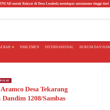
Desa Lesabela mendapat antusiasme tinggi dari masyarakat
Wu
AERAH
PARLEMEN
INTERNASIONAL
HUKUM DAN HA
/POLRI
Aramco Desa Tekarang
h Dandim 1208/Sambas