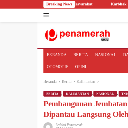
Langsung
atan Gratis bagi Masyarakat
Breaking News
Karbhak TNI AD untuk Rakyat di 
ke
konten
BERANDA
BERITA
NASIONAL
D
OTOMOTIF
OPINI
Beranda
Berita
Kalimantan
,
,
,
BERITA
KALIMANTAN
NASIONAL
TNI
Pembangunan Jembatan 
Dipantau Langsung Ole
Redaksi Penamerah