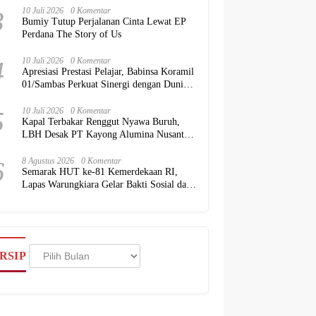
3
10 Juli 2026
0 Komentar
Bumiy Tutup Perjalanan Cinta Lewat EP
Perdana The Story of Us
4
10 Juli 2026
0 Komentar
Apresiasi Prestasi Pelajar, Babinsa Koramil
01/Sambas Perkuat Sinergi dengan Dunia
Pendidikan
5
10 Juli 2026
0 Komentar
Kapal Terbakar Renggut Nyawa Buruh,
LBH Desak PT Kayong Alumina Nusantara
Bertanggung Jawab
6
8 Agustus 2026
0 Komentar
Semarak HUT ke-81 Kemerdekaan RI,
Lapas Warungkiara Gelar Bakti Sosial dan
Pemeriksaan Kesehatan Gratis bagi
Masyarakat
Arsip
RSIP