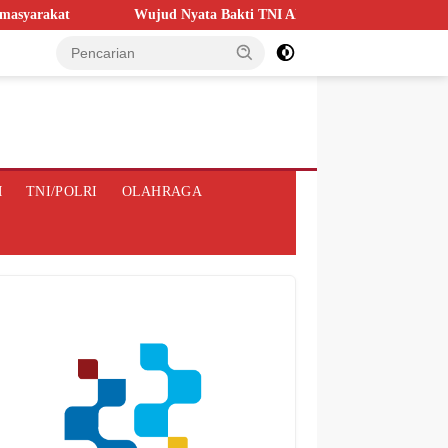
jud Nyata Bakti TNI AD, Kodim 1209/Bengkayang Gelar Karya Bakti Sk
M
TNI/POLRI
OLAHRAGA