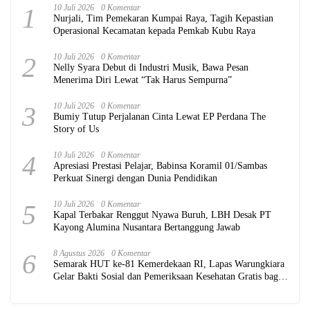
1
10 Juli 2026
0 Komentar
Nurjali, Tim Pemekaran Kumpai Raya, Tagih Kepastian
Operasional Kecamatan kepada Pemkab Kubu Raya
2
10 Juli 2026
0 Komentar
Nelly Syara Debut di Industri Musik, Bawa Pesan
Menerima Diri Lewat “Tak Harus Sempurna”
3
10 Juli 2026
0 Komentar
Bumiy Tutup Perjalanan Cinta Lewat EP Perdana The
Story of Us
4
10 Juli 2026
0 Komentar
Apresiasi Prestasi Pelajar, Babinsa Koramil 01/Sambas
Perkuat Sinergi dengan Dunia Pendidikan
5
10 Juli 2026
0 Komentar
Kapal Terbakar Renggut Nyawa Buruh, LBH Desak PT
Kayong Alumina Nusantara Bertanggung Jawab
6
8 Agustus 2026
0 Komentar
Semarak HUT ke-81 Kemerdekaan RI, Lapas Warungkiara
Gelar Bakti Sosial dan Pemeriksaan Kesehatan Gratis bagi
Masyarakat