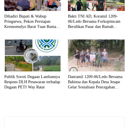
Dihadiri Bupati & Wabup
Bakti TNI AD, Koramil 1209-
Pringsewu, Pekon Persiapan
06/Ledo Bersama Forkopimcam
Kresnomulyo Barat Tuan Rumah
Bersihkan Pasar dan Rumah
Ngopi Serasi Ke-29
Ibadah
Publik Soroti Dugaan Lambannya
Danramil 1209-06/Ledo Bersama
Respons DLH Pesawaran terhadap
Babinsa dan Kepala Desa Jesape
Dugaan PETI Way Ratai
Gelar Sosialisasi Pencegahan
Karhutla