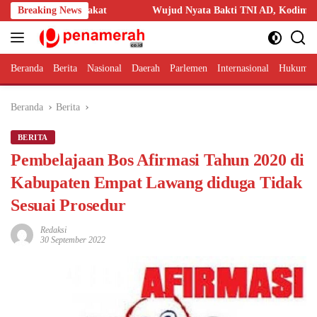
Langsung
asyarakat
Breaking News
Wujud Nyata Bakti TNI AD, Kodim 1209/Bengkayang 
ke
konten
Beranda
Berita
Nasional
Daerah
Parlemen
Internasional
Hukum 
Beranda
Berita
BERITA
Pembelajaan Bos Afirmasi Tahun 2020 di
Kabupaten Empat Lawang diduga Tidak
Sesuai Prosedur
Redaksi
30 September 2022