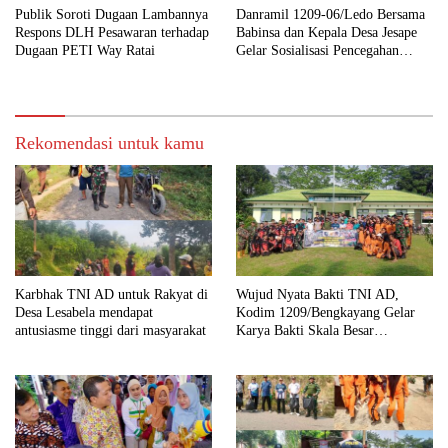
Publik Soroti Dugaan Lambannya
Danramil 1209-06/Ledo Bersama
Respons DLH Pesawaran terhadap
Babinsa dan Kepala Desa Jesape
Dugaan PETI Way Ratai
Gelar Sosialisasi Pencegahan
Karhutla
Rekomendasi untuk kamu
Karbhak TNI AD untuk Rakyat di
Wujud Nyata Bakti TNI AD,
Desa Lesabela mendapat
Kodim 1209/Bengkayang Gelar
antusiasme tinggi dari masyarakat
Karya Bakti Skala Besar
Bersihkan Fasilitas Umum hingga
Tempat Ibadah