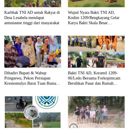
Karbhak TNI AD untuk Rakyat di
Wujud Nyata Bakti TNI AD,
Desa Lesabela mendapat
Kodim 1209/Bengkayang Gelar
antusiasme tinggi dari masyarakat
Karya Bakti Skala Besar
Bersihkan Fasilitas Umum hingga
Tempat Ibadah
Dihadiri Bupati & Wabup
Bakti TNI AD, Koramil 1209-
Pringsewu, Pekon Persiapan
06/Ledo Bersama Forkopimcam
Kresnomulyo Barat Tuan Rumah
Bersihkan Pasar dan Rumah
Ngopi Serasi Ke-29
Ibadah