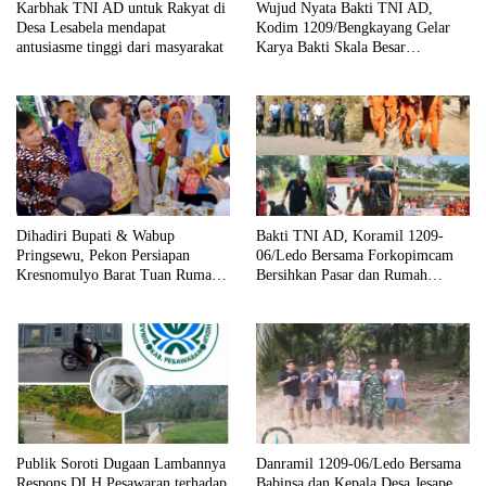
Karbhak TNI AD untuk Rakyat di
Wujud Nyata Bakti TNI AD,
Desa Lesabela mendapat
Kodim 1209/Bengkayang Gelar
antusiasme tinggi dari masyarakat
Karya Bakti Skala Besar
Bersihkan Fasilitas Umum hingga
Tempat Ibadah
Dihadiri Bupati & Wabup
Bakti TNI AD, Koramil 1209-
Pringsewu, Pekon Persiapan
06/Ledo Bersama Forkopimcam
Kresnomulyo Barat Tuan Rumah
Bersihkan Pasar dan Rumah
Ngopi Serasi Ke-29
Ibadah
Publik Soroti Dugaan Lambannya
Danramil 1209-06/Ledo Bersama
Respons DLH Pesawaran terhadap
Babinsa dan Kepala Desa Jesape