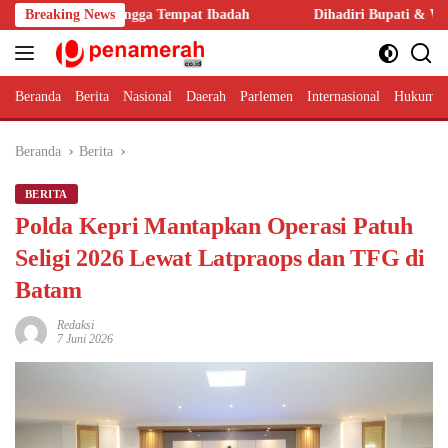
Langsung
um hingga Tempat Ibadah
Breaking News
Dihadiri Bupati & Wabup Pringsewu,
ke
konten
Beranda
Berita
Nasional
Daerah
Parlemen
Internasional
Hukum 
Beranda
Berita
BERITA
Polda Kepri Mantapkan Operasi Patuh
Seligi 2026 Lewat Latpraops dan TFG di
Batam
Redaksi
7 Juni 2026