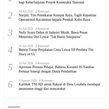
bagi Keberlanjutan Proyek Konstruksi Nasional
2
10 Juli 2026
0 Komentar
Nurjali, Tim Pemekaran Kumpai Raya, Tagih Kepastian
Operasional Kecamatan kepada Pemkab Kubu Raya
3
10 Juli 2026
0 Komentar
Nelly Syara Debut di Industri Musik, Bawa Pesan
Menerima Diri Lewat “Tak Harus Sempurna”
4
10 Juli 2026
0 Komentar
Bumiy Tutup Perjalanan Cinta Lewat EP Perdana The
Story of Us
5
10 Juli 2026
0 Komentar
Apresiasi Prestasi Pelajar, Babinsa Koramil 01/Sambas
Perkuat Sinergi dengan Dunia Pendidikan
6
8 Agustus 2026
0 Komentar
Karbhak TNI AD untuk Rakyat di Desa Lesabela mendapat
antusiasme tinggi dari masyarakat