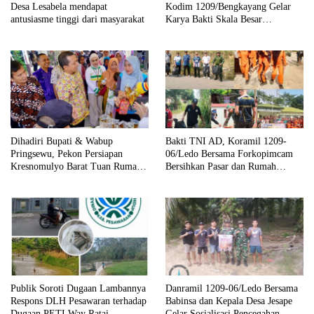
Desa Lesabela mendapat
Kodim 1209/Bengkayang Gelar
antusiasme tinggi dari masyarakat
Karya Bakti Skala Besar
Bersihkan Fasilitas Umum hingga
Tempat Ibadah
Dihadiri Bupati & Wabup
Bakti TNI AD, Koramil 1209-
Pringsewu, Pekon Persiapan
06/Ledo Bersama Forkopimcam
Kresnomulyo Barat Tuan Rumah
Bersihkan Pasar dan Rumah
Ngopi Serasi Ke-29
Ibadah
Publik Soroti Dugaan Lambannya
Danramil 1209-06/Ledo Bersama
Respons DLH Pesawaran terhadap
Babinsa dan Kepala Desa Jesape
Dugaan PETI Way Ratai
Gelar Sosialisasi Pencegahan