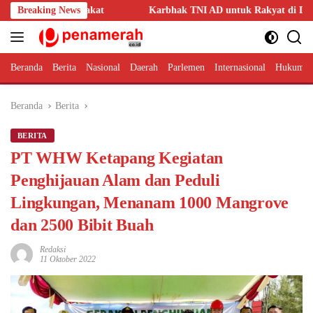
Langsung
arakat
Breaking News
Karbhak TNI AD untuk Rakyat di Desa Lesabela mendapa
ke
konten
Beranda
Berita
Nasional
Daerah
Parlemen
Internasional
Hukum 
Beranda
Berita
BERITA
PT WHW Ketapang Kegiatan
Penghijauan Alam dan Peduli
Lingkungan, Menanam 1000 Mangrove
dan 2500 Bibit Buah
Redaksi
11 Oktober 2022