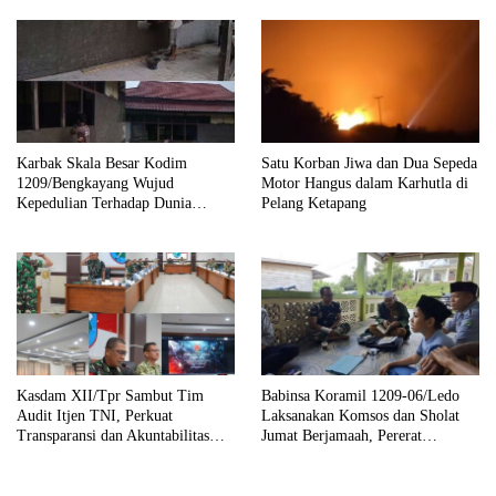
Karbak Skala Besar Kodim
Satu Korban Jiwa dan Dua Sepeda
1209/Bengkayang Wujud
Motor Hangus dalam Karhutla di
Kepedulian Terhadap Dunia
Pelang Ketapang
Pendidikan Melalui Rehab
Sekolah Capai 30 Persen
Kasdam XII/Tpr Sambut Tim
Babinsa Koramil 1209-06/Ledo
Audit Itjen TNI, Perkuat
Laksanakan Komsos dan Sholat
Transparansi dan Akuntabilitas
Jumat Berjamaah, Pererat
Kinerja
Silaturahmi dengan Warga