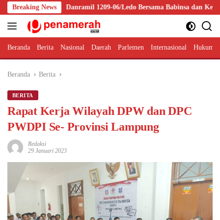
Langsung
Breaking News
Danramil 1209-06/Ledo Bersama Babinsa dan Kepala Desa Jesape Ge
ke
konten
Beranda
Berita
Nasional
Daerah
Parlemen
Internasional
Hukum 
Beranda
Berita
BERITA
Rapat Kerja Wilayah DPW dan DPC
PWDPI Se- Provinsi Lampung
Redaksi
29 Januari 2023