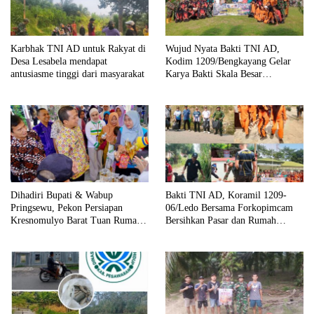
Karbhak TNI AD untuk Rakyat di
Wujud Nyata Bakti TNI AD,
Desa Lesabela mendapat
Kodim 1209/Bengkayang Gelar
antusiasme tinggi dari masyarakat
Karya Bakti Skala Besar
Bersihkan Fasilitas Umum hingga
Tempat Ibadah
Dihadiri Bupati & Wabup
Bakti TNI AD, Koramil 1209-
Pringsewu, Pekon Persiapan
06/Ledo Bersama Forkopimcam
Kresnomulyo Barat Tuan Rumah
Bersihkan Pasar dan Rumah
Ngopi Serasi Ke-29
Ibadah