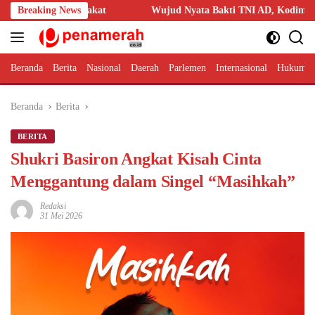
Langsung
asyarakat
Breaking News
Wujud Nyata Bakti TNI AD, Kodim 1209/Bengkayang 
ke
konten
Beranda
Berita
Nasional
Daerah
Parlemen
Internasional
Hukum 
Beranda
Berita
BERITA
Shukri Basiron Angkat Kisah Cinta
Menggantung dalam Singel “Masihkah”
Redaksi
31 Mei 2026