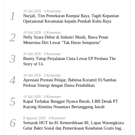
1
10 Juli 2026
0 Komentar
Nurjali, Tim Pemekaran Kumpai Raya, Tagih Kepastian
Operasional Kecamatan kepada Pemkab Kubu Raya
2
10 Juli 2026
0 Komentar
Nelly Syara Debut di Industri Musik, Bawa Pesan
Menerima Diri Lewat “Tak Harus Sempurna”
3
10 Juli 2026
0 Komentar
Bumiy Tutup Perjalanan Cinta Lewat EP Perdana The
Story of Us
4
10 Juli 2026
0 Komentar
Apresiasi Prestasi Pelajar, Babinsa Koramil 01/Sambas
Perkuat Sinergi dengan Dunia Pendidikan
5
10 Juli 2026
0 Komentar
Kapal Terbakar Renggut Nyawa Buruh, LBH Desak PT
Kayong Alumina Nusantara Bertanggung Jawab
6
8 Agustus 2026
0 Komentar
Semarak HUT ke-81 Kemerdekaan RI, Lapas Warungkiara
Gelar Bakti Sosial dan Pemeriksaan Kesehatan Gratis bagi
Masyarakat