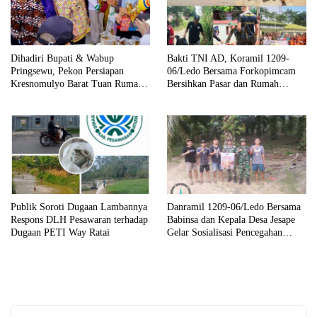
Dihadiri Bupati & Wabup
Bakti TNI AD, Koramil 1209-
Pringsewu, Pekon Persiapan
06/Ledo Bersama Forkopimcam
Kresnomulyo Barat Tuan Rumah
Bersihkan Pasar dan Rumah
Ngopi Serasi Ke-29
Ibadah
Publik Soroti Dugaan Lambannya
Danramil 1209-06/Ledo Bersama
Respons DLH Pesawaran terhadap
Babinsa dan Kepala Desa Jesape
Dugaan PETI Way Ratai
Gelar Sosialisasi Pencegahan
Karhutla