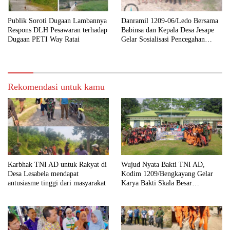
Publik Soroti Dugaan Lambannya
Danramil 1209-06/Ledo Bersama
Respons DLH Pesawaran terhadap
Babinsa dan Kepala Desa Jesape
Dugaan PETI Way Ratai
Gelar Sosialisasi Pencegahan
Karhutla
Rekomendasi untuk kamu
Karbhak TNI AD untuk Rakyat di
Wujud Nyata Bakti TNI AD,
Desa Lesabela mendapat
Kodim 1209/Bengkayang Gelar
antusiasme tinggi dari masyarakat
Karya Bakti Skala Besar
Bersihkan Fasilitas Umum hingga
Tempat Ibadah