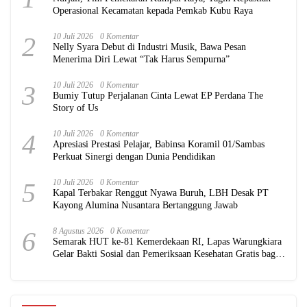
Operasional Kecamatan kepada Pemkab Kubu Raya
2
10 Juli 2026
0 Komentar
Nelly Syara Debut di Industri Musik, Bawa Pesan
Menerima Diri Lewat “Tak Harus Sempurna”
3
10 Juli 2026
0 Komentar
Bumiy Tutup Perjalanan Cinta Lewat EP Perdana The
Story of Us
4
10 Juli 2026
0 Komentar
Apresiasi Prestasi Pelajar, Babinsa Koramil 01/Sambas
Perkuat Sinergi dengan Dunia Pendidikan
5
10 Juli 2026
0 Komentar
Kapal Terbakar Renggut Nyawa Buruh, LBH Desak PT
Kayong Alumina Nusantara Bertanggung Jawab
6
8 Agustus 2026
0 Komentar
Semarak HUT ke-81 Kemerdekaan RI, Lapas Warungkiara
Gelar Bakti Sosial dan Pemeriksaan Kesehatan Gratis bagi
Masyarakat