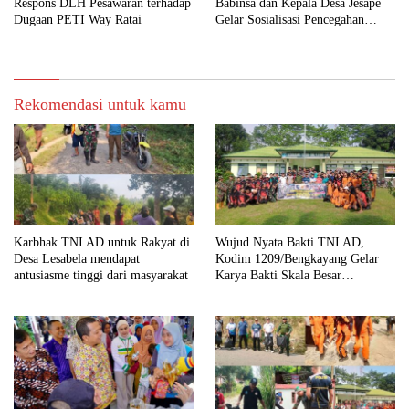
Respons DLH Pesawaran terhadap
Babinsa dan Kepala Desa Jesape
Dugaan PETI Way Ratai
Gelar Sosialisasi Pencegahan
Karhutla
Rekomendasi untuk kamu
Karbhak TNI AD untuk Rakyat di
Wujud Nyata Bakti TNI AD,
Desa Lesabela mendapat
Kodim 1209/Bengkayang Gelar
antusiasme tinggi dari masyarakat
Karya Bakti Skala Besar
Bersihkan Fasilitas Umum hingga
Tempat Ibadah