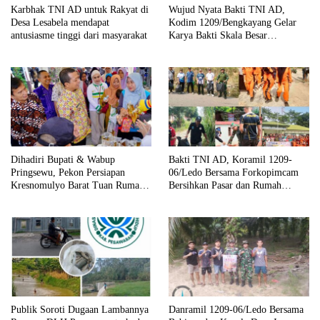
Karbhak TNI AD untuk Rakyat di
Wujud Nyata Bakti TNI AD,
Desa Lesabela mendapat
Kodim 1209/Bengkayang Gelar
antusiasme tinggi dari masyarakat
Karya Bakti Skala Besar
Bersihkan Fasilitas Umum hingga
Tempat Ibadah
Dihadiri Bupati & Wabup
Bakti TNI AD, Koramil 1209-
Pringsewu, Pekon Persiapan
06/Ledo Bersama Forkopimcam
Kresnomulyo Barat Tuan Rumah
Bersihkan Pasar dan Rumah
Ngopi Serasi Ke-29
Ibadah
Publik Soroti Dugaan Lambannya
Danramil 1209-06/Ledo Bersama