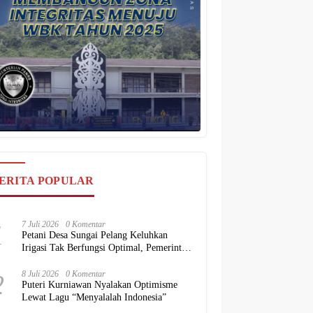
ERITA POPULAR
1
7 Juli 2026
0 Komentar
Petani Desa Sungai Pelang Keluhkan
Irigasi Tak Berfungsi Optimal, Pemerintah
Diminta Hadir Beri Solusi
2
8 Juli 2026
0 Komentar
Puteri Kurniawan Nyalakan Optimisme
Lewat Lagu “Menyalalah Indonesia”