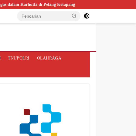
arhutla di Pelang Ketapang
Kasdam XII/Tpr Sambut Tim Audit
M
TNI/POLRI
OLAHRAGA