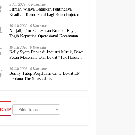
3
9 Juli 2026
0 Komentar
Firman Wijaya Tegaskan Pentingnya
Keadilan Kontraktual bagi Keberlanjutan
Proyek Konstruksi Nasional
4
10 Juli 2026
0 Komentar
Nurjali, Tim Pemekaran Kumpai Raya,
Tagih Kepastian Operasional Kecamatan
kepada Pemkab Kubu Raya
5
10 Juli 2026
0 Komentar
Nelly Syara Debut di Industri Musik, Bawa
Pesan Menerima Diri Lewat “Tak Harus
Sempurna”
6
10 Juli 2026
0 Komentar
Bumiy Tutup Perjalanan Cinta Lewat EP
Perdana The Story of Us
Arsip
RSIP