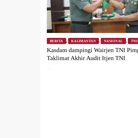
,
,
,
BERITA
KALIMANTAN
NASIONAL
TNI
Agustus 2025
Kasdam dampingi Wairjen TNI Pim
Taklimat Akhir Audit Itjen TNI
…