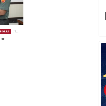
13
/POLRI
pin