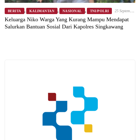
,
,
,
25 September
BERITA
KALIMANTAN
NASIONAL
TNI/POLRI
2025
Keluarga Niko Warga Yang Kurang Mampu Mendapat
Salurkan Bantuan Sosial Dari Kapolres Singkawang