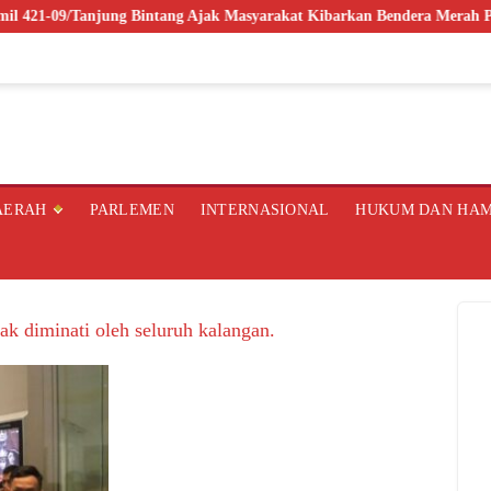
Tanjung Bintang Ajak Masyarakat Kibarkan Bendera Merah Putih, Wu
AERAH
PARLEMEN
INTERNASIONAL
HUKUM DAN HA
ak diminati oleh seluruh kalangan.