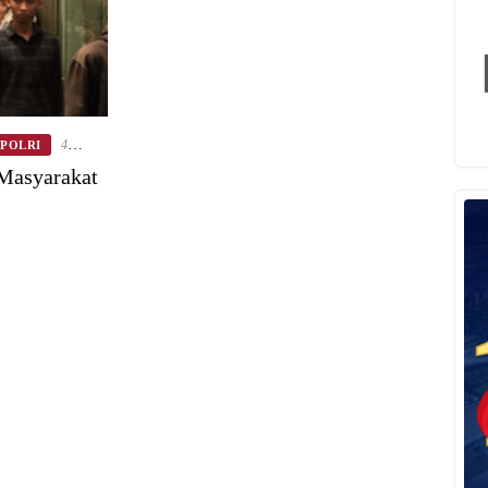
4
/POLRI
 Masyarakat