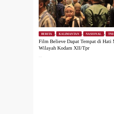
,
,
,
BERITA
KALIMANTAN
NASIONAL
TNI
Agustus 2025
Film Believe Dapat Tempat di Hati
Wilayah Kodam XII/Tpr
…