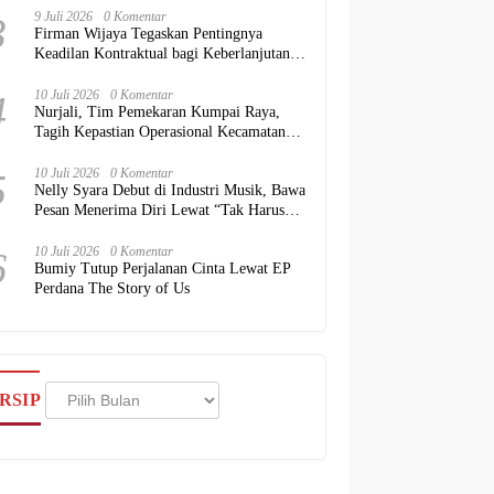
3
9 Juli 2026
0 Komentar
Firman Wijaya Tegaskan Pentingnya
Keadilan Kontraktual bagi Keberlanjutan
Proyek Konstruksi Nasional
4
10 Juli 2026
0 Komentar
Nurjali, Tim Pemekaran Kumpai Raya,
Tagih Kepastian Operasional Kecamatan
kepada Pemkab Kubu Raya
5
10 Juli 2026
0 Komentar
Nelly Syara Debut di Industri Musik, Bawa
Pesan Menerima Diri Lewat “Tak Harus
Sempurna”
6
10 Juli 2026
0 Komentar
Bumiy Tutup Perjalanan Cinta Lewat EP
Perdana The Story of Us
Arsip
RSIP