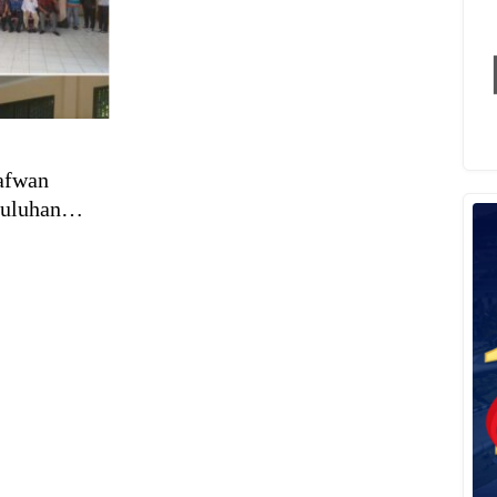
afwan
yuluhan