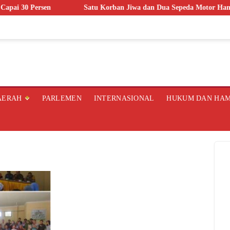
ersen
Satu Korban Jiwa dan Dua Sepeda Motor Hangus dalam K
AERAH
PARLEMEN
INTERNASIONAL
HUKUM DAN HA