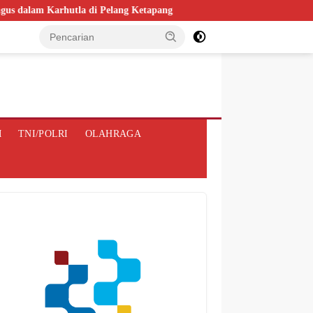
arhutla di Pelang Ketapang
Kasdam XII/Tpr Sambut Tim Audit
M
TNI/POLRI
OLAHRAGA