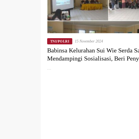
15 November 2024
TNI/POLRI
Babinsa Kelurahan Sui Wie Serda S
Mendampingi Sosialisasi, Beri Pen
Tentang Bahaya Narkoba
…