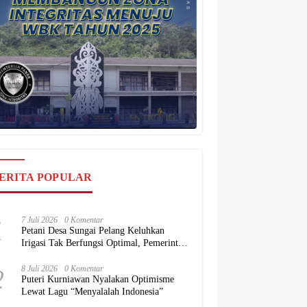
ERITA POPULAR
1
7 Juli 2026
0 Komentar
Petani Desa Sungai Pelang Keluhkan
Irigasi Tak Berfungsi Optimal, Pemerintah
Diminta Hadir Beri Solusi
2
8 Juli 2026
0 Komentar
Puteri Kurniawan Nyalakan Optimisme
Lewat Lagu “Menyalalah Indonesia”