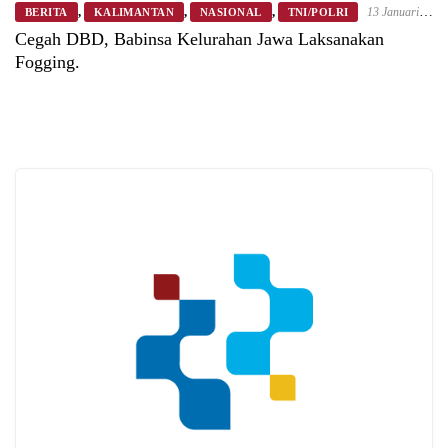
,
,
,
13 Januari
BERITA
KALIMANTAN
NASIONAL
TNI/POLRI
2026
Cegah DBD, Babinsa Kelurahan Jawa Laksanakan
Fogging.