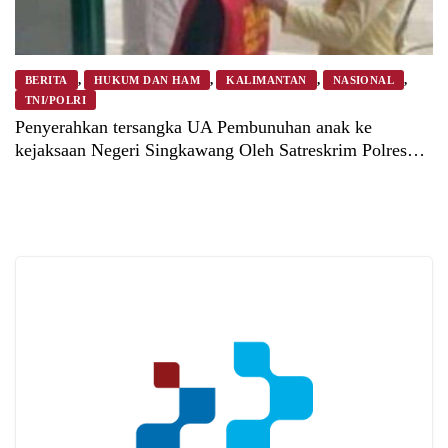
,
,
,
,
BERITA
HUKUM DAN HAM
KALIMANTAN
NASIONAL
TNI/POLRI
10 September 2025
Penyerahkan tersangka UA Pembunuhan anak ke
kejaksaan Negeri Singkawang Oleh Satreskrim Polres
Singkawang