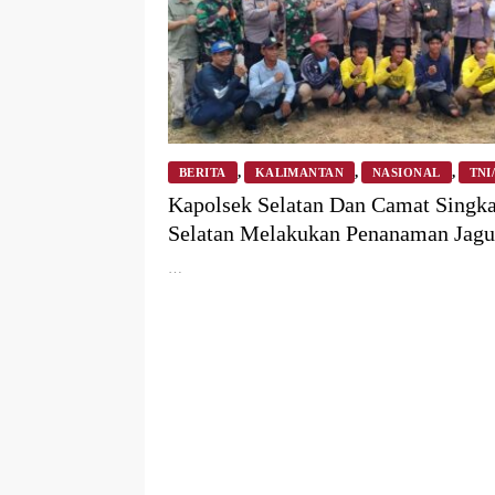
,
,
,
BERITA
KALIMANTAN
NASIONAL
TNI
2025
Kapolsek Selatan Dan Camat Singk
Selatan Melakukan Penanaman Jagu
Kuartal lll Dan Pembinaan Poktan 
…
Rangka Program Ketahanan Pangan