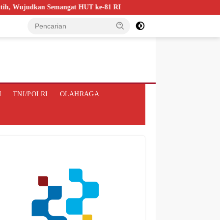
judkan Semangat HUT ke-81 RI
Proyek Desalinasi Air Bersi
M
TNI/POLRI
OLAHRAGA