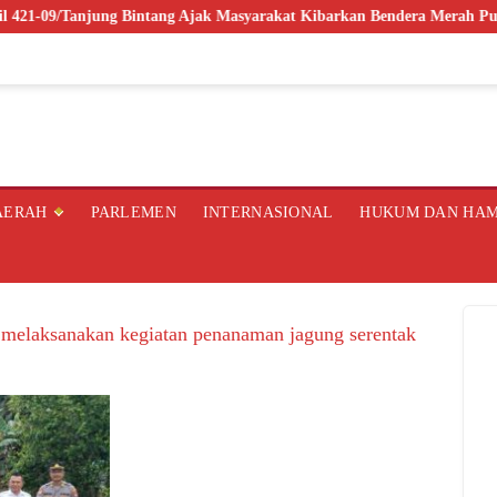
/Tanjung Bintang Ajak Masyarakat Kibarkan Bendera Merah Putih, Wu
AERAH
PARLEMEN
INTERNASIONAL
HUKUM DAN HA
 melaksanakan kegiatan penanaman jagung serentak