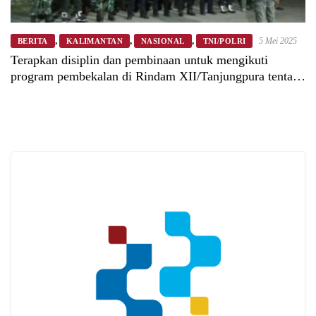
,
,
,
5 Mei 2025
BERITA
KALIMANTAN
NASIONAL
TNI/POLRI
Terapkan disiplin dan pembinaan untuk mengikuti
program pembekalan di Rindam XII/Tanjungpura tentang
Balap Liar