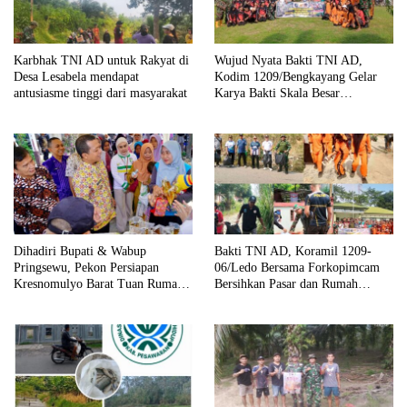
Karbhak TNI AD untuk Rakyat di
Wujud Nyata Bakti TNI AD,
Desa Lesabela mendapat
Kodim 1209/Bengkayang Gelar
antusiasme tinggi dari masyarakat
Karya Bakti Skala Besar
Bersihkan Fasilitas Umum hingga
Tempat Ibadah
Dihadiri Bupati & Wabup
Bakti TNI AD, Koramil 1209-
Pringsewu, Pekon Persiapan
06/Ledo Bersama Forkopimcam
Kresnomulyo Barat Tuan Rumah
Bersihkan Pasar dan Rumah
Ngopi Serasi Ke-29
Ibadah