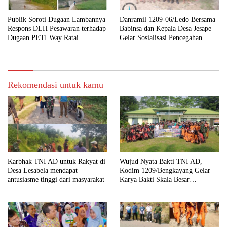
Publik Soroti Dugaan Lambannya
Danramil 1209-06/Ledo Bersama
Respons DLH Pesawaran terhadap
Babinsa dan Kepala Desa Jesape
Dugaan PETI Way Ratai
Gelar Sosialisasi Pencegahan
Karhutla
Rekomendasi untuk kamu
Karbhak TNI AD untuk Rakyat di
Wujud Nyata Bakti TNI AD,
Desa Lesabela mendapat
Kodim 1209/Bengkayang Gelar
antusiasme tinggi dari masyarakat
Karya Bakti Skala Besar
Bersihkan Fasilitas Umum hingga
Tempat Ibadah