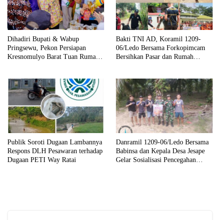
Dihadiri Bupati & Wabup
Bakti TNI AD, Koramil 1209-
Pringsewu, Pekon Persiapan
06/Ledo Bersama Forkopimcam
Kresnomulyo Barat Tuan Rumah
Bersihkan Pasar dan Rumah
Ngopi Serasi Ke-29
Ibadah
Publik Soroti Dugaan Lambannya
Danramil 1209-06/Ledo Bersama
Respons DLH Pesawaran terhadap
Babinsa dan Kepala Desa Jesape
Dugaan PETI Way Ratai
Gelar Sosialisasi Pencegahan
Karhutla