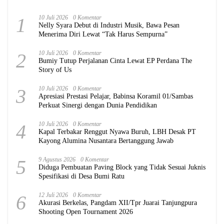
1
10 Juli 2026
0 Komentar
Nelly Syara Debut di Industri Musik, Bawa Pesan
Menerima Diri Lewat “Tak Harus Sempurna”
2
10 Juli 2026
0 Komentar
Bumiy Tutup Perjalanan Cinta Lewat EP Perdana The
Story of Us
3
10 Juli 2026
0 Komentar
Apresiasi Prestasi Pelajar, Babinsa Koramil 01/Sambas
Perkuat Sinergi dengan Dunia Pendidikan
4
10 Juli 2026
0 Komentar
Kapal Terbakar Renggut Nyawa Buruh, LBH Desak PT
Kayong Alumina Nusantara Bertanggung Jawab
5
9 Agustus 2026
0 Komentar
Diduga Pembuatan Paving Block yang Tidak Sesuai Juknis
Spesifikasi di Desa Bumi Ratu
6
12 Juli 2026
0 Komentar
Akurasi Berkelas, Pangdam XII/Tpr Juarai Tanjungpura
Shooting Open Tournament 2026