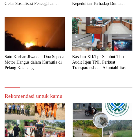
Gelar Sosialisasi Pencegahan
Kepedulian Terhadap Dunia
Karhutla
Pendidikan Melalui Rehab
Sekolah Capai 30 Persen
Satu Korban Jiwa dan Dua Sepeda
Kasdam XII/Tpr Sambut Tim
Motor Hangus dalam Karhutla di
Audit Itjen TNI, Perkuat
Pelang Ketapang
Transparansi dan Akuntabilitas
Kinerja
Rekomendasi untuk kamu