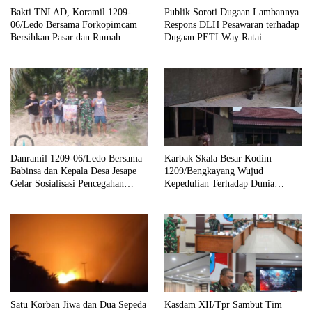
Bakti TNI AD, Koramil 1209-
Publik Soroti Dugaan Lambannya
06/Ledo Bersama Forkopimcam
Respons DLH Pesawaran terhadap
Bersihkan Pasar dan Rumah
Dugaan PETI Way Ratai
Ibadah
Danramil 1209-06/Ledo Bersama
Karbak Skala Besar Kodim
Babinsa dan Kepala Desa Jesape
1209/Bengkayang Wujud
Gelar Sosialisasi Pencegahan
Kepedulian Terhadap Dunia
Karhutla
Pendidikan Melalui Rehab
Sekolah Capai 30 Persen
Satu Korban Jiwa dan Dua Sepeda
Kasdam XII/Tpr Sambut Tim