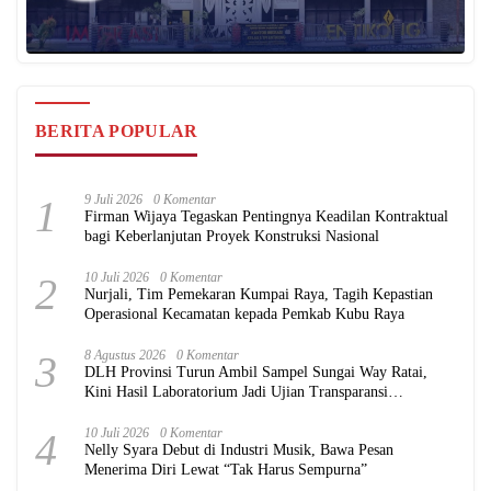
BERITA POPULAR
1
9 Juli 2026
0 Komentar
Firman Wijaya Tegaskan Pentingnya Keadilan Kontraktual
bagi Keberlanjutan Proyek Konstruksi Nasional
2
10 Juli 2026
0 Komentar
Nurjali, Tim Pemekaran Kumpai Raya, Tagih Kepastian
Operasional Kecamatan kepada Pemkab Kubu Raya
3
8 Agustus 2026
0 Komentar
DLH Provinsi Turun Ambil Sampel Sungai Way Ratai,
Kini Hasil Laboratorium Jadi Ujian Transparansi
Pemerintah
4
10 Juli 2026
0 Komentar
Nelly Syara Debut di Industri Musik, Bawa Pesan
Menerima Diri Lewat “Tak Harus Sempurna”