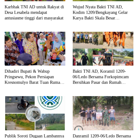
Karbhak TNI AD untuk Rakyat di
Wujud Nyata Bakti TNI AD,
Desa Lesabela mendapat
Kodim 1209/Bengkayang Gelar
antusiasme tinggi dari masyarakat
Karya Bakti Skala Besar
Bersihkan Fasilitas Umum hingga
Tempat Ibadah
Dihadiri Bupati & Wabup
Bakti TNI AD, Koramil 1209-
Pringsewu, Pekon Persiapan
06/Ledo Bersama Forkopimcam
Kresnomulyo Barat Tuan Rumah
Bersihkan Pasar dan Rumah
Ngopi Serasi Ke-29
Ibadah
Publik Soroti Dugaan Lambannya
Danramil 1209-06/Ledo Bersama