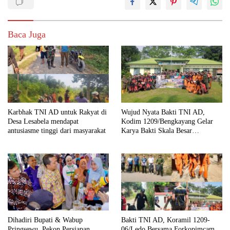
Baca Juga
Karbhak TNI AD untuk Rakyat di
Wujud Nyata Bakti TNI AD,
Desa Lesabela mendapat
Kodim 1209/Bengkayang Gelar
antusiasme tinggi dari masyarakat
Karya Bakti Skala Besar
Bersihkan Fasilitas Umum hingga
Tempat Ibadah
Dihadiri Bupati & Wabup
Bakti TNI AD, Koramil 1209-
Pringsewu, Pekon Persiapan
06/Ledo Bersama Forkopimcam