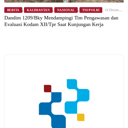
,
,
,
14 Desember
BERITA
KALIMANTAN
NASIONAL
TNI/POLRI
2025
Dandim 1209/Bky Mendampingi Tim Pengawasan dan
Evaluasi Kodam XII/Tpr Saat Kunjungan Kerja