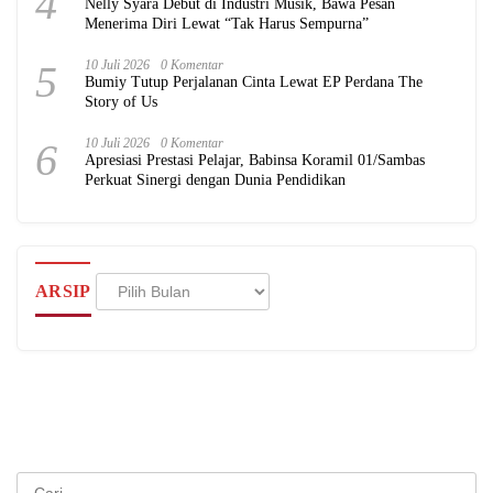
4
Nelly Syara Debut di Industri Musik, Bawa Pesan
Menerima Diri Lewat “Tak Harus Sempurna”
5
10 Juli 2026
0 Komentar
Bumiy Tutup Perjalanan Cinta Lewat EP Perdana The
Story of Us
6
10 Juli 2026
0 Komentar
Apresiasi Prestasi Pelajar, Babinsa Koramil 01/Sambas
Perkuat Sinergi dengan Dunia Pendidikan
Arsip
ARSIP
Cari