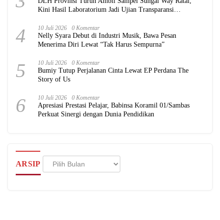
3
DLH Provinsi Turun Ambil Sampel Sungai Way Ratai,
Kini Hasil Laboratorium Jadi Ujian Transparansi
Pemerintah
4
10 Juli 2026
0 Komentar
Nelly Syara Debut di Industri Musik, Bawa Pesan
Menerima Diri Lewat “Tak Harus Sempurna”
5
10 Juli 2026
0 Komentar
Bumiy Tutup Perjalanan Cinta Lewat EP Perdana The
Story of Us
6
10 Juli 2026
0 Komentar
Apresiasi Prestasi Pelajar, Babinsa Koramil 01/Sambas
Perkuat Sinergi dengan Dunia Pendidikan
Arsip
ARSIP