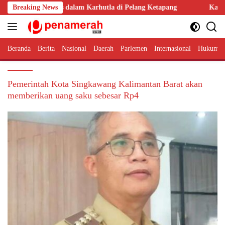
Langsung
Motor Hangus dalam Karhutla di Pelang Ketapang
Breaking News
Kasdam XII/
ke
konten
Beranda
Berita
Nasional
Daerah
Parlemen
Internasional
Hukum 
Pemerintah Kota Singkawang Kalimantan Barat akan
memberikan uang saku sebesar Rp4