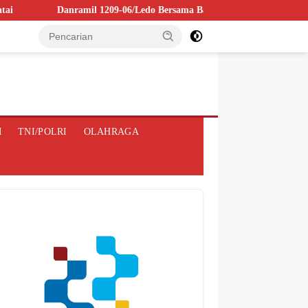
Danramil 1209-06/Ledo Bersama Babinsa dan Kepala Desa Jesape Gelar 
M
TNI/POLRI
OLAHRAGA