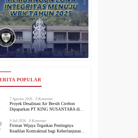
ERITA POPULAR
1
7 Agustus 2026
0 Komentar
Proyek Desalinasi Air Bersih Cirebon
Dipaparkan PT KING NUSANTARA di
Hadapan BKPM
2
9 Juli 2026
0 Komentar
Firman Wijaya Tegaskan Pentingnya
Keadilan Kontraktual bagi Keberlanjutan
Proyek Konstruksi Nasional