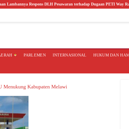
nnya Respons DLH Pesawaran terhadap Dugaan PETI Way Ratai
AERAH
PARLEMEN
INTERNASIONAL
HUKUM DAN HA
U Menukung Kabupaten Melawi