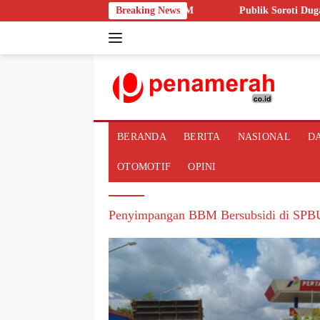
Langsung
NG NUSANTARA di Hadapan BKPM
Breaking News
Publik Soroti Dugaan Lamba
ke
konten
BERANDA
BERITA
NASIONAL
D
OTOMOTIF
OPINI
Penyimpangan BBM Bersubsidi di SPB