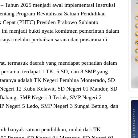
– Tahun 2025 menjadi awal implementasi Instruksi
entang Program Revitalisasi Satuan Pendidikan
ik Cepat (PHTC) Presiden Prabowo Subianto
m ini menjadi bukti nyata komitmen pemerintah dalam
snya melalui perbaikan sarana dan prasarana di
t, termasuk daerah yang mendapat perhatian dalam
p pertama, terdapat 1 TK, 5 SD, dan 8 SMP yang
 antaranya adalah TK Negeri Pembina Monterado, SD
 Negeri 12 Kubu Kelawit, SD Negeri 01 Mandor, SD
 Babang, SMP Negeri 3 Teriak, SMP Negeri 2
P Negeri 5 Ledo, SMP Negeri 3 Sungai Betung, dan
bih banyak satuan pendidikan, mulai dari TK
 06 Pacong, SD Negeri 04 Momong, SD Negeri 01