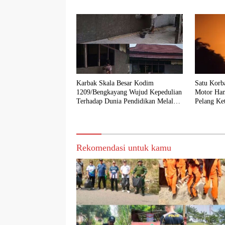
Karbak Skala Besar Kodim
Satu Korb
1209/Bengkayang Wujud Kepedulian
Motor Han
Terhadap Dunia Pendidikan Melalui
Pelang Ke
Rehab Sekolah Capai 30 Persen
Rekomendasi untuk kamu