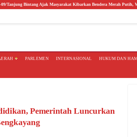
g Ajak Masyarakat Kibarkan Bendera Merah Putih, Wujudkan Semangat
AERAH
PARLEMEN
INTERNASIONAL
HUKUM DAN HA
didikan, Pemerintah Luncurkan
 Bengkayang