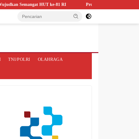
 HUT ke-81 RI
Proyek Desalinasi Air Bersih Cirebon Dipa
M
TNI/POLRI
OLAHRAGA