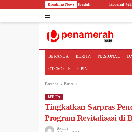
Langsung
hkan Pasar dan Rumah Ibadah
Breaking News
Koramil 421-09/Tanjung Bintan
ke
konten
BERANDA
BERITA
NASIONAL
D
OTOMOTIF
OPINI
Beranda
Berita
BERITA
Tingkatkan Sarpras Pen
Program Revitalisasi di
Redaksi