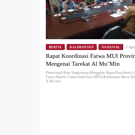
,
,
6 Agu
BERITA
KALIMANTAN
NASIONAL
Rapat Koordinasi Fatwa MUI Provin
Mengenai Tarekat Al Mu’Min
Pemerintah Kota Singkawang Menggelar Rapat Koordinasi
Fatwa Majelis Ulama Indonesia (MUI) Kalimantan Barat Ten
A-Mu’min
…