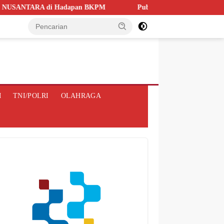
ANTARA di Hadapan BKPM
Publik Soroti Dugaan Lambannya R
M
TNI/POLRI
OLAHRAGA