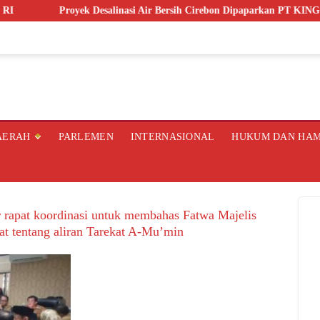
Proyek Desalinasi Air Bersih Cirebon Dipaparkan PT KING NUS
AERAH
PARLEMEN
INTERNASIONAL
HUKUM DAN HA
rapat koordinasi untuk membahas Fatwa Majelis
t tentang aliran Tarekat A-Mu’min