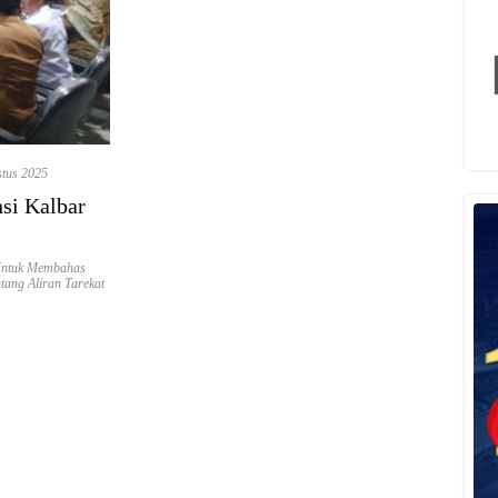
stus 2025
si Kalbar
 Untuk Membahas
tang Aliran Tarekat