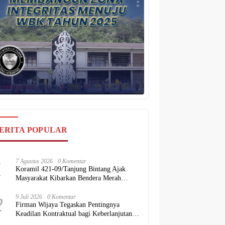
ERITA POPULAR
1
7 Agustus 2026
0 Komentar
Koramil 421-09/Tanjung Bintang Ajak
Masyarakat Kibarkan Bendera Merah
Putih, Wujudkan Semangat HUT ke-81 RI
2
9 Juli 2026
0 Komentar
Firman Wijaya Tegaskan Pentingnya
Keadilan Kontraktual bagi Keberlanjutan
Proyek Konstruksi Nasional