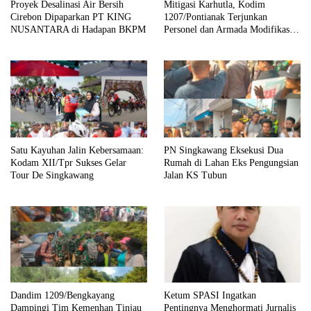
Proyek Desalinasi Air Bersih
Mitigasi Karhutla, Kodim
Cirebon Dipaparkan PT KING
1207/Pontianak Terjunkan
NUSANTARA di Hadapan BKPM
Personel dan Armada Modifikasi
ke Kubu Raya
Satu Kayuhan Jalin Kebersamaan:
PN Singkawang Eksekusi Dua
Kodam XII/Tpr Sukses Gelar
Rumah di Lahan Eks Pengungsian
Tour De Singkawang
Jalan KS Tubun
Dandim 1209/Bengkayang
Ketum SPASI Ingatkan
Dampingi Tim Kemenhan Tinjau
Pentingnya Menghormati Jurnalis