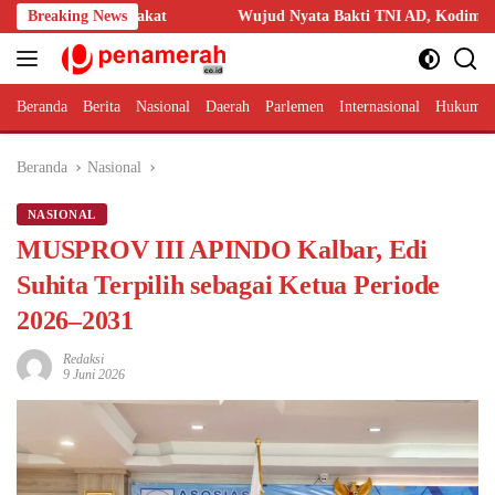
Langsung
syarakat
Breaking News
Wujud Nyata Bakti TNI AD, Kodim 1209/Bengkayang G
ke
konten
Beranda
Berita
Nasional
Daerah
Parlemen
Internasional
Hukum 
Beranda
Nasional
NASIONAL
MUSPROV III APINDO Kalbar, Edi
Suhita Terpilih sebagai Ketua Periode
2026–2031
Redaksi
9 Juni 2026