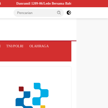
Danramil 1209-06/Ledo Bersama Babinsa dan Kepala Desa Jesape Gelar So
M
TNI/POLRI
OLAHRAGA