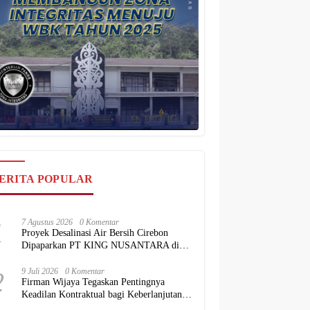
ERITA POPULAR
1
7 Agustus 2026
0 Komentar
Proyek Desalinasi Air Bersih Cirebon
Dipaparkan PT KING NUSANTARA di
Hadapan BKPM
2
9 Juli 2026
0 Komentar
Firman Wijaya Tegaskan Pentingnya
Keadilan Kontraktual bagi Keberlanjutan
Proyek Konstruksi Nasional