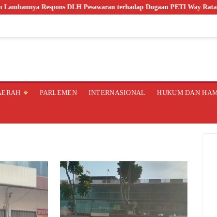
ya Respons DLH Pesawaran terhadap Dugaan PETI Way Ratai
AERAH
PARLEMEN
INTERNASIONAL
HUKUM DAN HA