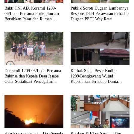
Bakti TNI AD, Koramil 1209-
Publik Soroti Dugaan Lambannya
06/Ledo Bersama Forkopimcam
Respons DLH Pesawaran terhadap
Bersihkan Pasar dan Rumah
Dugaan PETI Way Ratai
Ibadah
Danramil 1209-06/Ledo Bersama
Karbak Skala Besar Kodim
Babinsa dan Kepala Desa Jesape
1209/Bengkayang Wujud
Gelar Sosialisasi Pencegahan
Kepedulian Terhadap Dunia
Karhutla
Pendidikan Melalui Rehab
Sekolah Capai 30 Persen
Satu Korban Jiwa dan Dua Sepeda
Kasdam XII/Tpr Sambut Tim