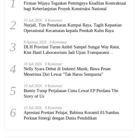
1
Firman Wijaya Tegaskan Pentingnya Keadilan Kontraktual
bagi Keberlanjutan Proyek Konstruksi Nasional
2
10 Juli 2026
0 Komentar
Nurjali, Tim Pemekaran Kumpai Raya, Tagih Kepastian
Operasional Kecamatan kepada Pemkab Kubu Raya
3
8 Agustus 2026
0 Komentar
DLH Provinsi Turun Ambil Sampel Sungai Way Ratai,
Kini Hasil Laboratorium Jadi Ujian Transparansi
Pemerintah
4
10 Juli 2026
0 Komentar
Nelly Syara Debut di Industri Musik, Bawa Pesan
Menerima Diri Lewat “Tak Harus Sempurna”
5
10 Juli 2026
0 Komentar
Bumiy Tutup Perjalanan Cinta Lewat EP Perdana The
Story of Us
6
10 Juli 2026
0 Komentar
Apresiasi Prestasi Pelajar, Babinsa Koramil 01/Sambas
Perkuat Sinergi dengan Dunia Pendidikan