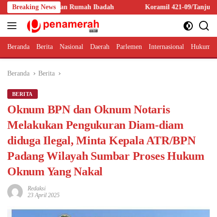
Langsung
ar dan Rumah Ibadah
Breaking News
Koramil 421-09/Tanjung Bintang Ajak M
ke
konten
Beranda
Berita
Nasional
Daerah
Parlemen
Internasional
Hukum 
Beranda
Berita
BERITA
Oknum BPN dan Oknum Notaris
Melakukan Pengukuran Diam-diam
diduga Ilegal, Minta Kepala ATR/BPN
Padang Wilayah Sumbar Proses Hukum
Oknum Yang Nakal
Redaksi
23 April 2025